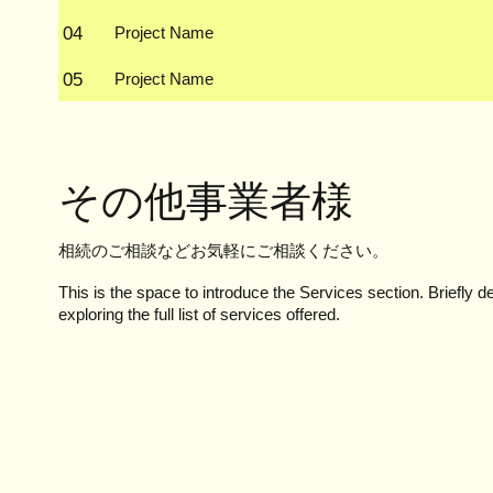
04
Project Name
05
Project Name
その他事業者様
相続のご相談などお気軽にご相談ください。
This is the space to introduce the Services section. Briefly d
exploring the full list of services offered.