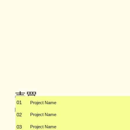
売買
01
Project Name
購入申込書を下記フォームより入力いただくか、アップロ
02
Project Name
03
Project Name