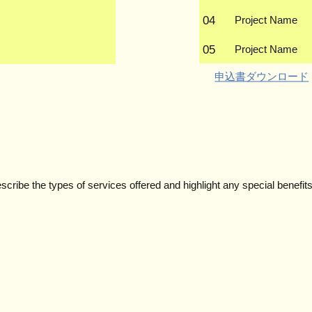
​保証会社は、基本
04
Project Name
05
Project Name
​申込書ダウンロード
escribe the types of services offered and highlight any special benefit