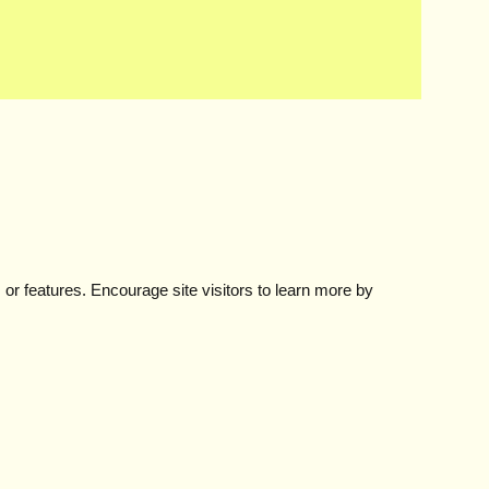
的に全保連です。その他ナップ、宅建保証もあります。
s or features. Encourage site visitors to learn more by