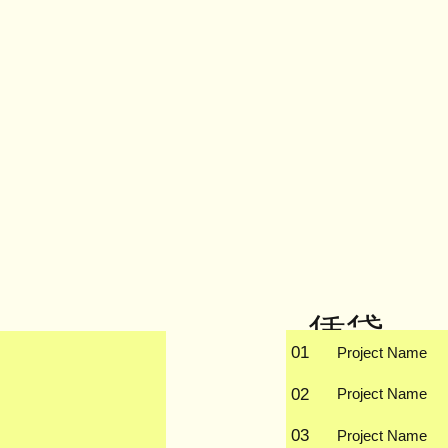
​賃貸
01
Project Name
ードしてください。
物件のご紹介ありがと
02
Project Name
homeを契約して
​お申し込み前のお
03
Project Name